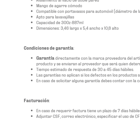
Mango de agarre cómodo
Compatible con portavasos para automóvil (diámetro de la
Apto para lavavajillas
Capacidad de 300z-887ml
Dimensiones: 3,46 largo x 5,4 ancho x 10,8 alto
Condiciones de garantía
:
Garantía
directamente con la marca proveedora del artí
producto y se enviaran al proveedor que será quien determ
Tiempo estimado de respuesta de 30 a 45 días hábiles.
Las garantías no aplican si los defectos en los productos 
En caso de solicitar alguna garantía debes contar con la c
Facturación
:
En caso de requerir factura tiene un plazo de 7 días hábiles
Adjuntar CSF, correo electrónico, especificar el uso de C