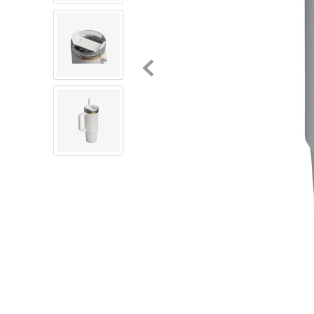
8
.
mochilas
9
.
tenis niño
10
.
tenis nike