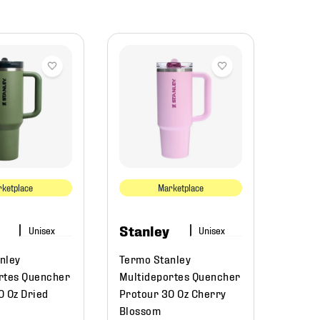
Stan
Termo
Multi
40 Oz
ketplace
Marketplace
$
16
Stanley
nley
Termo Stanley
rtes Quencher
Multideportes Quencher
0 Oz Dried
Protour 30 Oz Cherry
Blossom