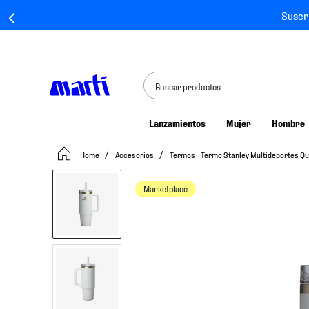
Suscr
Buscar productos
Lanzamientos
Mujer
Hombre
TÉRMINOS MÁS BUSCADOS
Accesorios
Termos
Termo Stanley Multideportes Q
1
.
tenis mujer
2
.
tenis hombre
Marketplace
3
.
tenis
4
.
jersey
5
.
tenis futbol
6
.
mochila
7
.
chivas