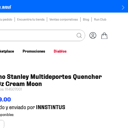
 aquí
tu pedido
Encuentra tu tienda
Ventas corporativas
Blog
Run Club
ketplace
Promociones
Diablos
o Stanley Multideportes Quencher
Oz Cream Moon
cia
:
1114507001
9
.
00
do y enviado por
z