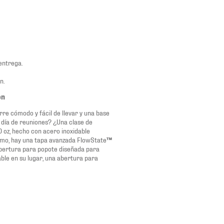
entrega.
n.
on
re cómodo y fácil de llevar y una base
 día de reuniones? ¿Una clase de
 oz, hecho con acero inoxidable
colmo, hay una tapa avanzada FlowState
™
abertura para popote diseñada para
able en su lugar, una abertura para