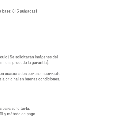
 base: 3,15 pulgadas)
culo (Se solicitarán imágenes del
ine si procede la garantía).
son ocasionados por uso incorrecto.
aja original en buenas condiciones.
 para solicitarla.
FDI y método de pago.