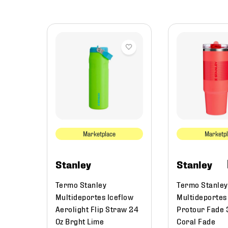
flow
aw
hia
Marketplace
Marketp
Stanley
Stanley
Termo Stanley
Termo Stanley
Multideportes Iceflow
Multideportes
Aerolight Flip Straw 24
Protour Fade 
Oz Brght Lime
Coral Fade