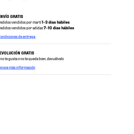
ENVÍO GRATIS
edidos vendidos por martí
1-3 días hábiles
edidos vendidos por adidas
7-10 días hábiles
ondiciones de entrega
EVOLUCIÓN GRATIS
 no te gusta o no te queda bien, devuélvelo
onoce más información