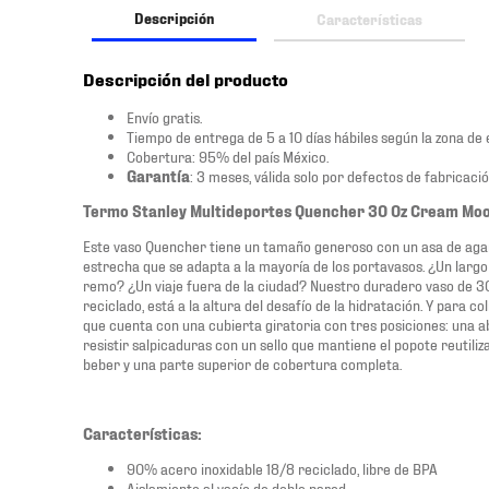
Descripción
Características
Descripción del producto
Envío gratis.
Tiempo de entrega de 5 a 10 días hábiles según la zona de 
Cobertura: 95% del país México.
Garantía
: 3 meses, válida solo por defectos de fabricació
Termo Stanley Multideportes Quencher 30 Oz Cream Mo
Este vaso Quencher tiene un tamaño generoso con un asa de agar
estrecha que se adapta a la mayoría de los portavasos. ¿Un largo
remo? ¿Un viaje fuera de la ciudad? Nuestro duradero vaso de 30
reciclado, está a la altura del desafío de la hidratación. Y para 
que cuenta con una cubierta giratoria con tres posiciones: una 
resistir salpicaduras con un sello que mantiene el popote reutiliz
beber y una parte superior de cobertura completa.
Características:
90% acero inoxidable 18/8 reciclado, libre de BPA
Aislamiento al vacío de doble pared