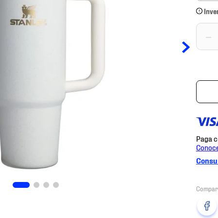
Inve
－
Consul