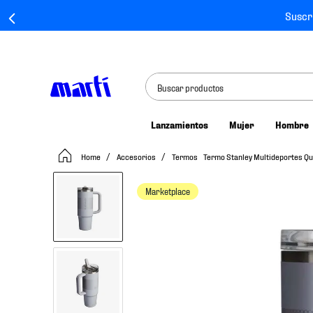
Suscr
Buscar productos
Lanzamientos
Mujer
Hombre
TÉRMINOS MÁS BUSCADOS
Accesorios
Termos
Termo Stanley Multideportes Q
1
.
tenis mujer
2
.
tenis hombre
Marketplace
3
.
tenis
4
.
jersey
5
.
tenis futbol
6
.
mochila
7
.
chivas