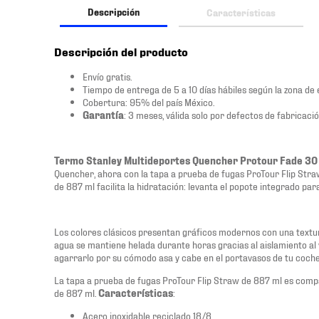
Descripción
Características
Descripción del producto
Envío gratis.
Tiempo de entrega de 5 a 10 días hábiles según la zona de 
Cobertura: 95% del país México.
Garantía
: 3 meses, válida solo por defectos de fabricació
Termo Stanley Multideportes Quencher Protour Fade 30
Quencher, ahora con la tapa a prueba de fugas ProTour Flip Stra
de 887 ml facilita la hidratación: levanta el popote integrado par
Los colores clásicos presentan gráficos modernos con una textura
agua se mantiene helada durante horas gracias al aislamiento al v
agarrarlo por su cómodo asa y cabe en el portavasos de tu coche
La tapa a prueba de fugas ProTour Flip Straw de 887 ml es comp
de 887 ml.
Características
:
Acero inoxidable reciclado 18/8