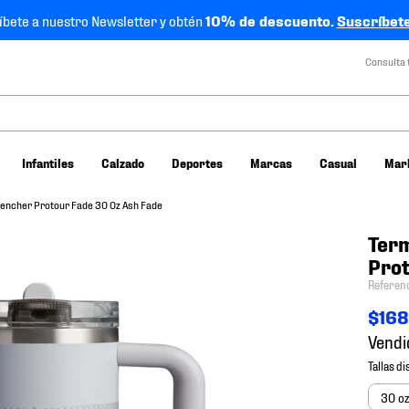
íbete a nuestro Newsletter y obtén
10% de descuento.
Suscríbete
Consulta 
Infantiles
Calzado
Deportes
Marcas
Casual
Mar
uencher Protour Fade 30 Oz Ash Fade
Term
Prot
Referen
$
16
Vendi
30 o