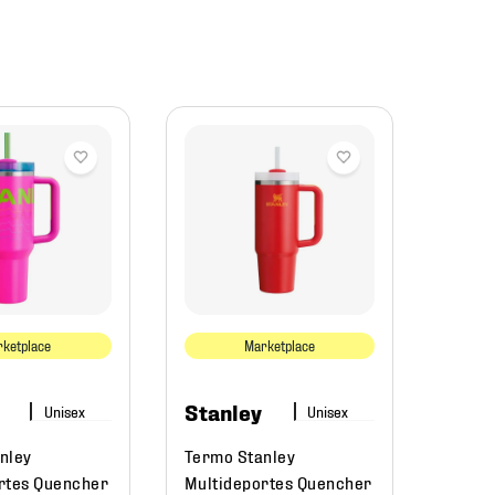
Stan
Termo
Multi
Aeroli
Oz Mis
ketplace
Marketplace
$
15
Stanley
nley
Termo Stanley
rtes Quencher
Multideportes Quencher