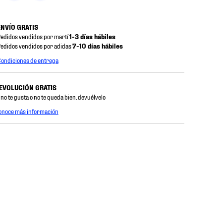
ENVÍO GRATIS
edidos vendidos por martí
1-3 días hábiles
edidos vendidos por adidas
7-10 días hábiles
ondiciones de entrega
EVOLUCIÓN GRATIS
 no te gusta o no te queda bien, devuélvelo
onoce más información