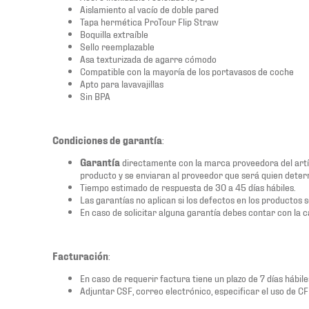
Aislamiento al vacío de doble pared
Tapa hermética ProTour Flip Straw
Boquilla extraíble
Sello reemplazable
Asa texturizada de agarre cómodo
Compatible con la mayoría de los portavasos de coche
Apto para lavavajillas
Sin BPA
Condiciones de garantía
:
Garantía
directamente con la marca proveedora del artí
producto y se enviaran al proveedor que será quien determ
Tiempo estimado de respuesta de 30 a 45 días hábiles.
Las garantías no aplican si los defectos en los productos 
En caso de solicitar alguna garantía debes contar con la c
Facturación
:
En caso de requerir factura tiene un plazo de 7 días hábiles
Adjuntar CSF, correo electrónico, especificar el uso de C