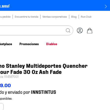
 aquí
tu pedido
Encuentra tu tienda
Ventas corporativas
Blog
Run Club
ketplace
Promociones
Diablos
o Stanley Multideportes Quencher
our Fade 30 Oz Ash Fade
cia
:
1114567001
89
.
00
do y enviado por
z