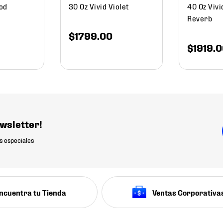
od
30 Oz Vivid Violet
40 Oz Vivi
Reverb
$
1799
.
00
$
1919
.
0
wsletter!
s especiales
ncuentra tu Tienda
Ventas Corporativa