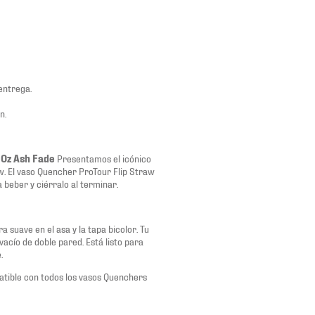
entrega.
n.
 Oz Ash Fade
Presentamos el icónico
w. El vaso Quencher ProTour Flip Straw
a beber y ciérralo al terminar.
 suave en el asa y la tapa bicolor. Tu
acío de doble pared. Está listo para
.
atible con todos los vasos Quenchers