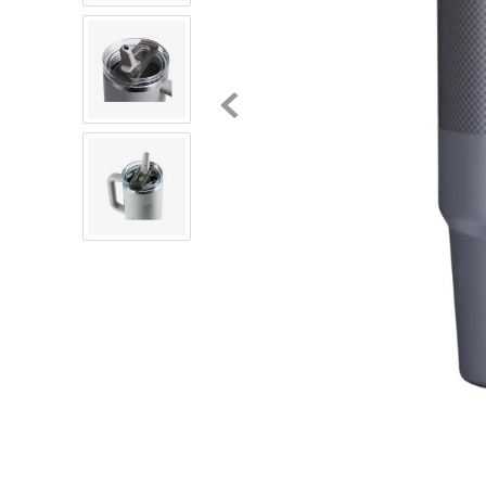
8
.
mochilas
9
.
tenis niño
10
.
tenis nike