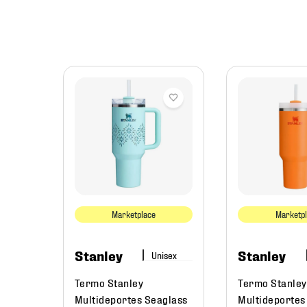
pismo
Marketplace
Marketp
Stanley
Stanley
Termo Stanley
Termo Stanley
Multideportes Seaglass
Multideportes