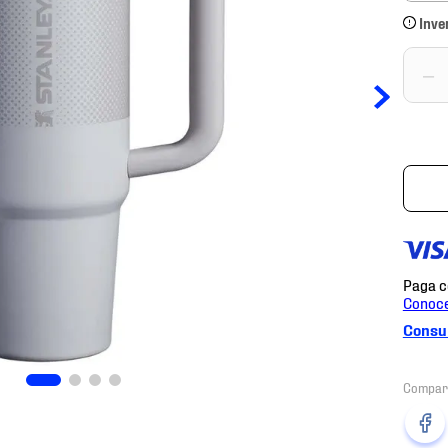
Inve
－
Consul