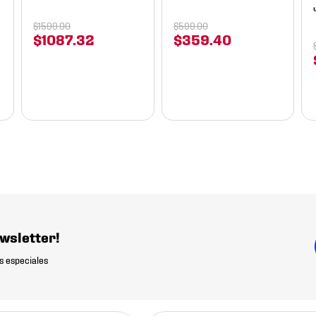
$
1599
.
00
$
599
.
00
$
1087
.
32
$
359
.
40
wsletter!
s especiales