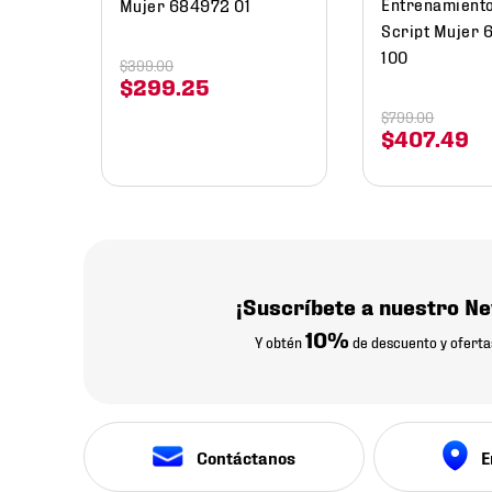
Entrenamient
Mujer 684972 01
Script Mujer
100
$
399
.
00
$
299
.
25
$
799
.
00
$
407
.
49
¡Suscríbete a nuestro Ne
10%
Y obtén
de descuento y oferta
Contáctanos
E