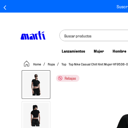
Suscr
Buscar productos
Lanzamientos
Mujer
Hombre
TÉRMINOS MÁS BUSCADOS
Ropa
Top
Top Nike Casual Chill Knit Mujer HF9538-0
1
.
tenis mujer
2
.
tenis hombre
Rebajas
3
.
tenis
4
.
tenis futbol
5
.
jersey
6
.
mochila
7
.
mochilas