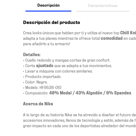
Descripción
Características
Descripción del producto
Crea looks únicos que hablen por ti y utiliza el nuevo top
Chill Kn
adapta a tus planes mientras te ofrece total
comodidad
en cada
para añadirlo a tu armario!
Detalles:
• Cuello redondo y mangas cortas de gran confort.
• Corte
ajustado
que se adapta a tus movimientos.
• Lavar a máquina con colores similares.
• Producto importado.
• Color: Negro.
• Modelo: HF9538-010
• Composición:
48% Modal / 43% Algodón / 6% Spandex
.
Acerca de Nike
A lo largo de su historia Nike se ha atrevido a diseñar el futuro 
accesorios innovadores, llenos de tecnología y estilo, además de
gran impacto en cada uno de los deportistas alrededor del mund