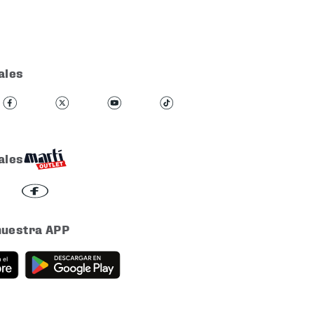
ales
ales
nuestra APP