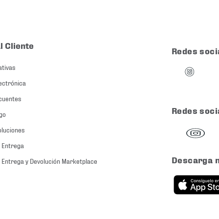
l Cliente
Redes soci
ativas
ectrónica
cuentes
Redes soci
go
oluciones
 Entrega
Descarga 
 Entrega y Devolución Marketplace