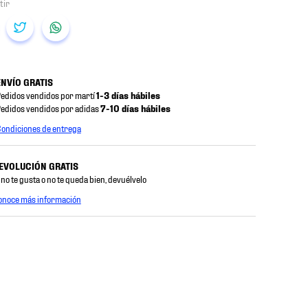
ENVÍO GRATIS
edidos vendidos por martí
1-3 días hábiles
edidos vendidos por adidas
7-10 días hábiles
ondiciones de entrega
EVOLUCIÓN GRATIS
 no te gusta o no te queda bien, devuélvelo
onoce más información