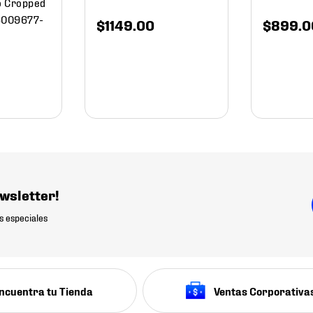
o Cropped
 6009677-
$
1149
.
00
$
899
.
0
wsletter!
s especiales
ncuentra tu Tienda
Ventas Corporativa