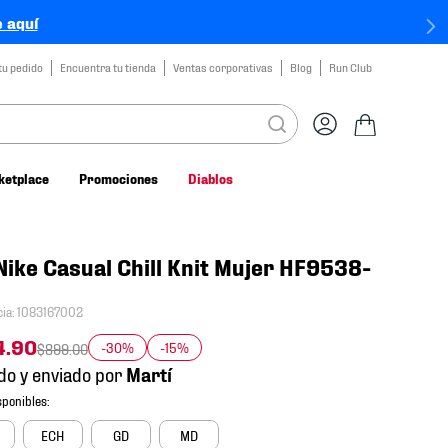
 aquí
tu pedido
Encuentra tu tienda
Ventas corporativas
Blog
Run Club
ketplace
Promociones
Diablos
Nike Casual Chill Knit Mujer HF9538-
cia
:
1083167002
4
.
90
-30%
-15%
$
899
.
00
do y enviado por
ECH
GD
MD