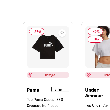
jer
isuana
nto
er
Rebajas
Reba
Puma
Under
Mujer
Armour
Top Puma Casual ESS
Top Under Ar
Cropped No. 1 Logo