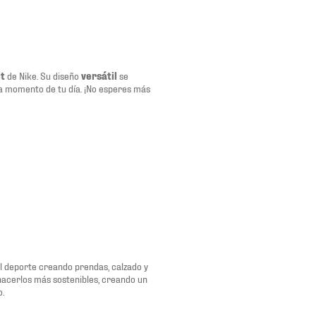
it
de Nike. Su diseño
versátil
se
 momento de tu día. ¡No esperes más
del deporte creando prendas, calzado y
 hacerlos más sostenibles, creando un
o.