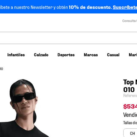
íbete a nuestro Newsletter y obtén
10% de descuento.
Suscríbete
Consulta 
Infantiles
Calzado
Deportes
Marcas
Casual
Mar
10
Top 
010
Referen
$
53
Vendi
CH