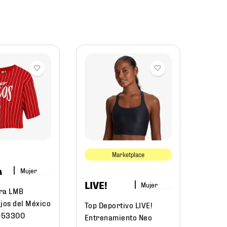
Und
Arm
Top U
Entre
Boxy 
Marketplace
60111
a
Mujer
LIVE!
Mujer
ra LMB
$
49
jos del México
Top Deportivo LIVE!
953300
Entrenamiento Neo