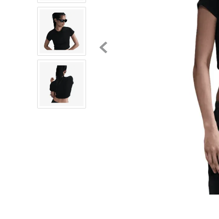
8
.
chivas
9
.
tenis niño
10
.
tenis nike