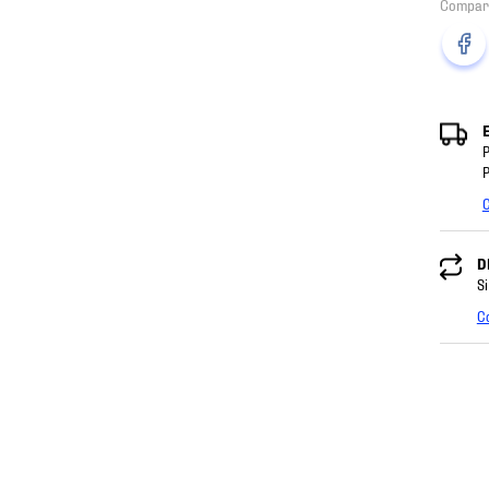
P
P
C
D
Si
C