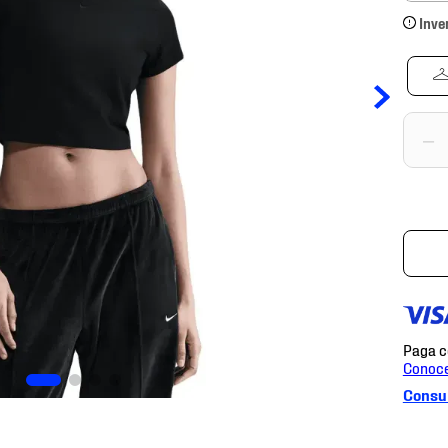
Inve
－
Consul