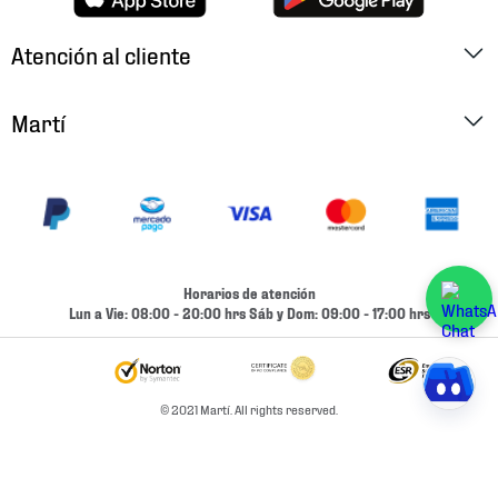
Atención al cliente
Factura Electrónica
Martí
Preguntas Frecuentes
Historia
Métodos de Pago
Ubica tu Tienda
Cambios y Devoluciones
Aviso de Privacidad
Contacto
Horarios de atención
Términos y Condiciones
Lun a Vie: 08:00 - 20:00 hrs Sáb y Dom: 09:00 - 17:00 hrs
Condiciones de Entrega
Promociones
Condiciones de Entrega y Devolución Marketplace
Experiencias
© 2021 Martí. All rights reserved.
Mapa del sitio
Bolsa De Trabajo