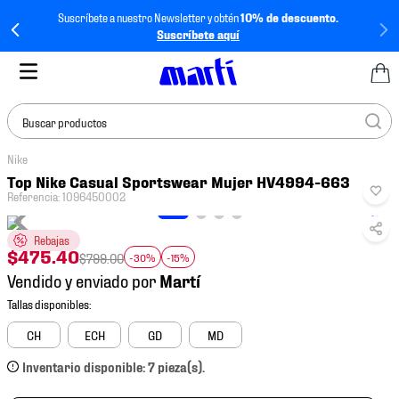
Suscríbete a nuestro Newsletter y obtén
10% de descuento.
Suscríbete aquí
Buscar productos
Nike
TÉRMINOS MÁS
Top Nike Casual Sportswear Mujer HV4994-663
BUSCADOS
Referencia
:
1096450002
1
.
tenis mujer
Rebajas
2
.
tenis hombre
$
475
.
40
$
799
.
00
-30%
-15%
Vendido y enviado por
3
.
tenis
4
.
tenis futbol
CH
ECH
GD
MD
5
.
jersey
Inventario disponible: 7 pieza(s).
6
.
mochila