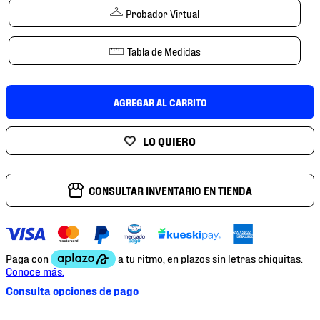
7
.
mochilas
Probador Virtual
8
.
chivas
Tabla de Medidas
9
.
tenis niño
10
.
tenis nike
AGREGAR AL CARRITO
CONSULTAR INVENTARIO EN TIENDA
Consulta opciones de pago