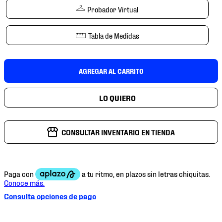
7
.
mochilas
Probador Virtual
8
.
tenis niño
Tabla de Medidas
9
.
chivas
10
.
tenis nike
AGREGAR AL CARRITO
CONSULTAR INVENTARIO EN TIENDA
Consulta opciones de pago