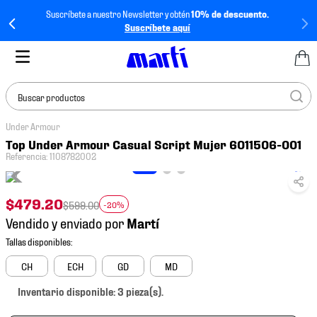
Suscríbete a nuestro Newsletter y obtén
10% de descuento.
Suscríbete aquí
Buscar productos
Under Armour
TÉRMINOS MÁS
Top Under Armour Casual Script Mujer 6011506-001
BUSCADOS
Referencia
:
1108782002
1
.
tenis mujer
2
.
tenis hombre
$
479
.
20
$
599
.
00
-20%
Vendido y enviado por
3
.
tenis
4
.
tenis futbol
CH
ECH
GD
MD
5
.
mochila
Inventario disponible: 3 pieza(s).
6
.
jersey