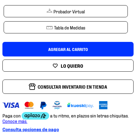
7
.
mochilas
Probador Virtual
8
.
chivas
9
.
tenis niño
Tabla de Medidas
10
.
tenis nike
AGREGAR AL CARRITO
CONSULTAR INVENTARIO EN TIENDA
Consulta opciones de pago