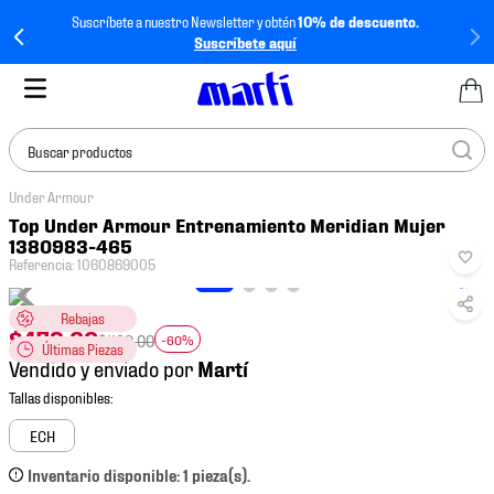
Suscríbete a nuestro Newsletter y obtén
10% de descuento.
Suscríbete aquí
Buscar productos
Under Armour
TÉRMINOS MÁS
Top Under Armour Entrenamiento Meridian Mujer
BUSCADOS
1380983-465
Referencia
:
1060869005
1
.
tenis mujer
2
.
tenis hombre
Rebajas
$
479
.
60
$
1199
.
00
-60%
Últimas Piezas
3
.
tenis
Vendido y enviado por
4
.
tenis futbol
5
.
jersey
ECH
6
.
mochila
Inventario disponible: 1 pieza(s).