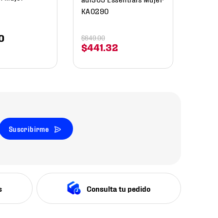
KA0290
0
$
649
.
00
$
441
.
32
Suscribirme
s
Consulta tu pedido