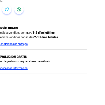
ENVÍO GRATIS
edidos vendidos por martí
1-3 días hábiles
edidos vendidos por adidas
7-10 días hábiles
ondiciones de entrega
EVOLUCIÓN GRATIS
 no te gusta o no te queda bien, devuélvelo
onoce más información