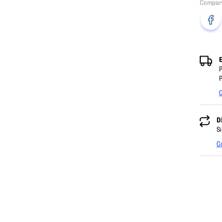
P
P
C
D
Si
C