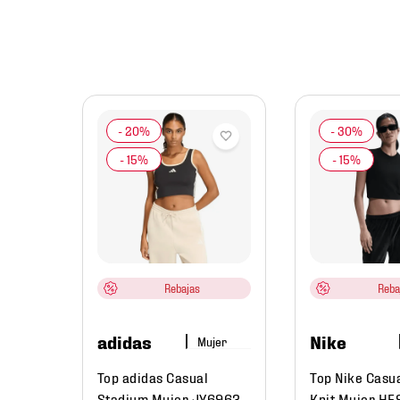
jer
isuana
nto
er
Rebajas
Reba
adidas
Nike
Mujer
Top adidas Casual
Top Nike Casua
Stadium Mujer JY6963
Knit Mujer H