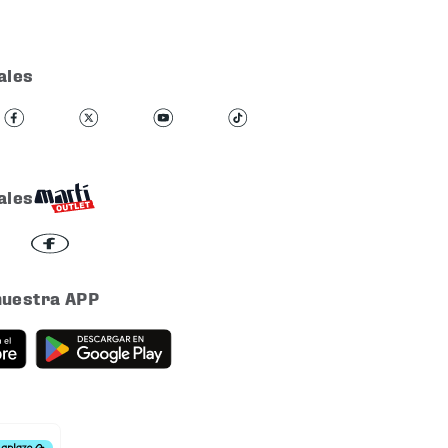
ales
ales
nuestra APP