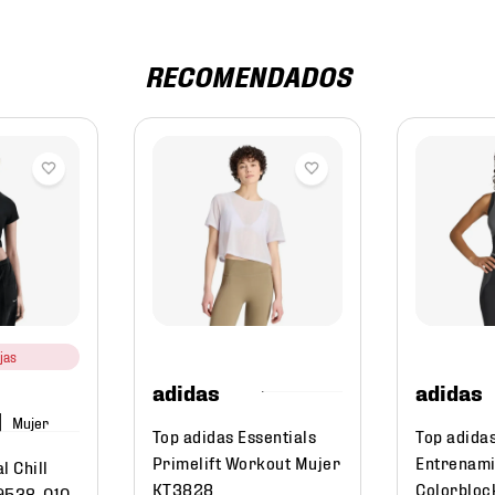
RECOMENDADOS
jas
adidas
adidas
Mujer
Top adidas Essentials
Top adida
Primelift Workout Mujer
Entrenami
l Chill
KT3828
Colorbloc
F9538-010