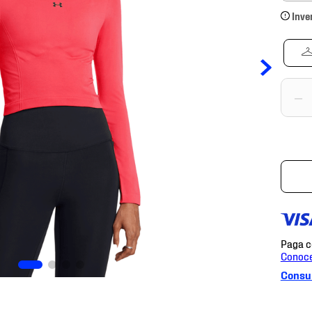
Inve
－
Consul