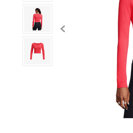
8
.
chivas
9
.
tenis niño
10
.
tenis nike