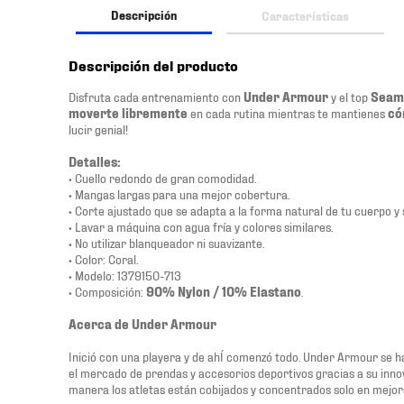
Descripción
Características
Descripción del producto
Disfruta cada entrenamiento con
Under Armour
y el top
Seam
moverte libremente
en cada rutina mientras te mantienes
có
lucir genial!
Detalles:
• Cuello redondo de gran comodidad.
• Mangas largas para una mejor cobertura.
• Corte ajustado que se adapta a la forma natural de tu cuerpo y
• Lavar a máquina con agua fría y colores similares.
• No utilizar blanqueador ni suavizante.
• Color: Coral.
• Modelo: 1379150-713
• Composición:
90% Nylon / 10% Elastano
.
Acerca de Under Armour
Inició con una playera y de ahÍ comenzó todo. Under Armour se h
el mercado de prendas y accesorios deportivos gracias a su innov
manera los atletas están cobijados y concentrados solo en mejor