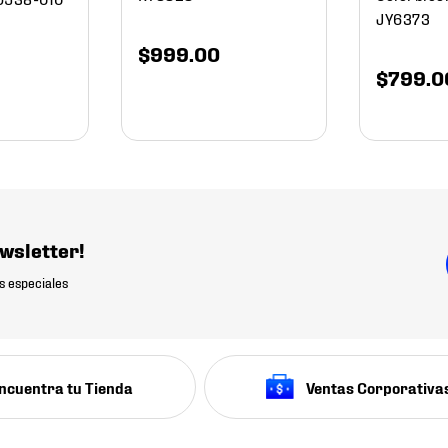
JY6373
$
999
.
00
$
799
.
0
wsletter!
s especiales
ncuentra tu Tienda
Ventas Corporativa