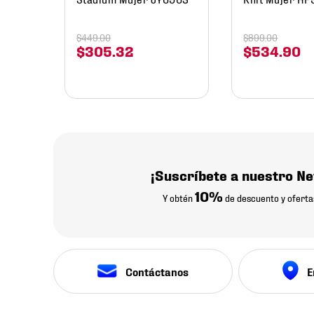
$
449
.
00
$
899
.
00
$
305
.
32
$
534
.
90
¡Suscríbete a nuestro Ne
10%
Y obtén
de descuento y oferta
Contáctanos
E