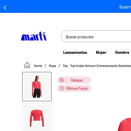
Suscr
Buscar productos
Lanzamientos
Mujer
Hombre
TÉRMINOS MÁS BUSCADOS
Ropa
Top
Top Under Armour Entrenamiento Seamles
1
.
tenis mujer
2
.
tenis hombre
Rebajas
3
.
tenis
Últimas Piezas
4
.
tenis futbol
5
.
jersey
6
.
mochila
7
.
mochilas