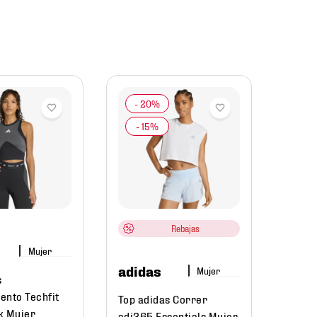
adid
Top ad
Small
$
37
Rebajas
Mujer
adidas
Mujer
s
ento Techfit
Top adidas Correr
k Mujer
adi365 Essentials Mujer