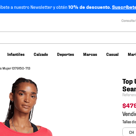
íbete a nuestro Newsletter y obtén
10% de descuento.
Suscríbete
Consulta 
Infantiles
Calzado
Deportes
Marcas
Casual
Mar
s Mujer 1379150-713
Top
Sea
Referen
$
47
Vendi
CH