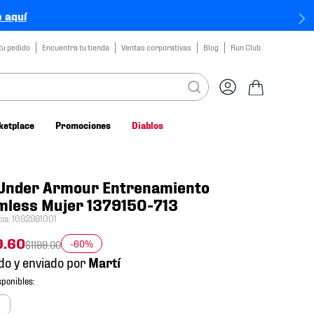
 aquí
tu pedido
Encuentra tu tienda
Ventas corporativas
Blog
Run Club
ketplace
Promociones
Diablos
 Under Armour Entrenamiento
mless Mujer 1379150-713
cia
:
1092981001
9
.
60
-60%
$
1199
.
00
do y enviado por