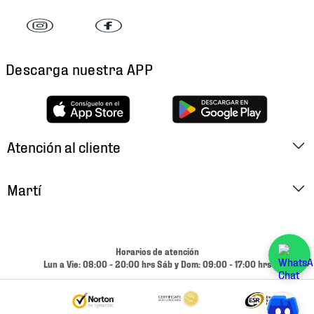
Descarga nuestra APP
Atención al cliente
Factura Electrónica
Martí
Preguntas Frecuentes
Historia
Métodos de Pago
Ubica tu Tienda
Horarios de atención
Cambios y Devoluciones
Lun a Vie: 08:00 - 20:00 hrs Sáb y Dom: 09:00 - 17:00 hrs
Aviso de Privacidad
Contacto
Términos y Condiciones