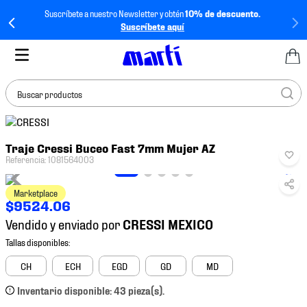
Suscríbete a nuestro Newsletter y obtén
10% de descuento.
Suscríbete aquí
Buscar productos
TÉRMINOS MÁS
Traje Cressi Buceo Fast 7mm Mujer AZ
BUSCADOS
Referencia
:
1081564003
1
.
tenis mujer
Marketplace
2
.
tenis hombre
$
9524
.
06
3
.
tenis
Vendido y enviado por
4
.
tenis futbol
5
.
mochila
CH
ECH
EGD
GD
MD
6
.
jersey
Inventario disponible: 43 pieza(s).