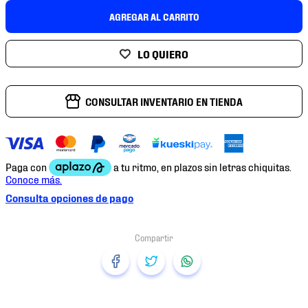
7
.
mochilas
AGREGAR AL CARRITO
8
.
chivas
9
.
tenis niño
10
.
tenis nike
CONSULTAR INVENTARIO EN TIENDA
Consulta opciones de pago