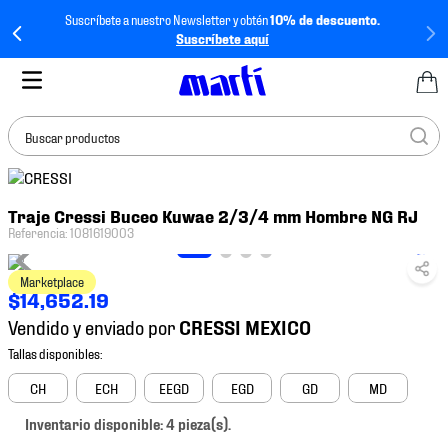
Suscríbete a nuestro Newsletter y obtén
10% de descuento.
Suscríbete aquí
Buscar productos
TÉRMINOS MÁS
Traje Cressi Buceo Kuwae 2/3/4 mm Hombre NG RJ
BUSCADOS
Referencia
:
1081619003
1
.
tenis mujer
Marketplace
2
.
tenis hombre
$
14
,
652
.
19
3
.
tenis
Vendido y enviado por
4
.
tenis futbol
5
.
jersey
CH
ECH
EEGD
EGD
GD
MD
6
.
mochila
Inventario disponible: 4 pieza(s).