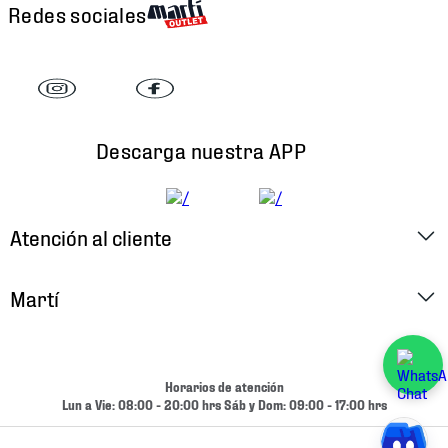
Redes sociales
Descarga nuestra APP
Atención al cliente
Factura Electrónica
Martí
Preguntas Frecuentes
Historia
Métodos de Pago
Ubica tu Tienda
Horarios de atención
Cambios y Devoluciones
Lun a Vie: 08:00 - 20:00 hrs Sáb y Dom: 09:00 - 17:00 hrs
Aviso de Privacidad
Contacto