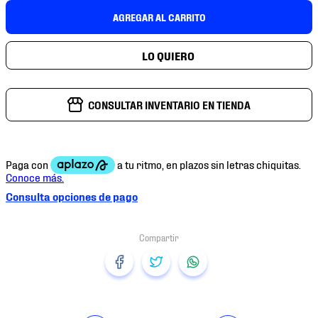
7
.
mochilas
AGREGAR AL CARRITO
8
.
chivas
9
.
tenis niño
10
.
tenis nike
CONSULTAR INVENTARIO EN TIENDA
Consulta opciones de pago