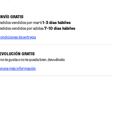
ENVÍO GRATIS
edidos vendidos por martí
1-3 días hábiles
edidos vendidos por adidas
7-10 días hábiles
ondiciones de entrega
EVOLUCIÓN GRATIS
 no te gusta o no te queda bien, devuélvelo
onoce más información