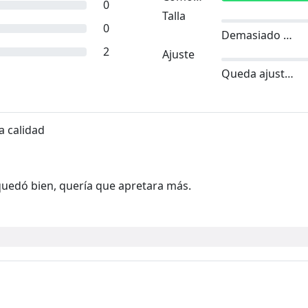
0
Talla
0
Demasiado pequeño
2
Ajuste
Queda ajustado
 calidad
uedó bien, quería que apretara más.