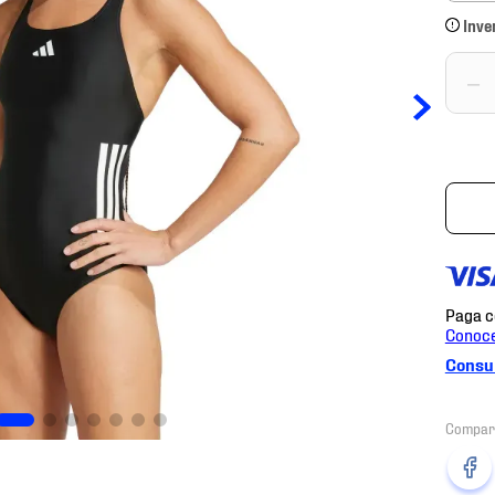
Inve
－
Consul