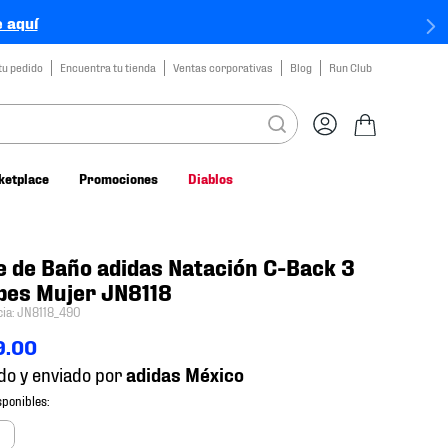
 aquí
tu pedido
Encuentra tu tienda
Ventas corporativas
Blog
Run Club
ketplace
Promociones
Diablos
e de Baño adidas Natación C-Back 3
pes Mujer JN8118
cia
:
JN8118_490
9
.
00
do y enviado por