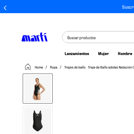
Suscr
Buscar productos
Lanzamientos
Mujer
Hombre
TÉRMINOS MÁS BUSCADOS
Ropa
Trajes de baño
Traje de Baño adidas Natación 
1
.
tenis mujer
2
.
tenis hombre
3
.
tenis
4
.
tenis futbol
5
.
jersey
6
.
mochila
7
.
mochilas