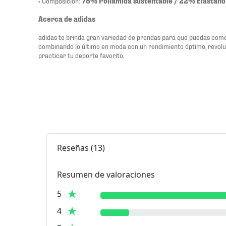
• Composición:
78% Poliamida sustentable / 22% Elastano
Acerca de adidas
adidas te brinda gran variedad de prendas para que puedas comen
combinando lo último en moda con un rendimiento óptimo, revol
practicar tu deporte favorito.
Reseñas
(
13
)
Resumen de valoraciones
5
4