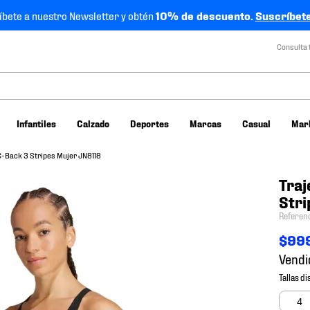
íbete a nuestro Newsletter y obtén
10% de descuento.
Suscríbete
Consulta 
Infantiles
Calzado
Deportes
Marcas
Casual
Mar
C-Back 3 Stripes Mujer JN8118
Traj
Stri
Referen
$
99
Vendi
4