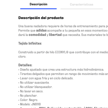
Descripción
Características
Descripción del producto
Una buena nadadora requiere de horas de entrenamiento para po
Permite que
adidas
acompañe a tu pequeña en esos momentos 
dará la
comodidad
y
libertad
que necesita. Sus materiales te b
Tejido Infinitex
Construido a partir de hilo ECONYL® que contribuye con el medio
cloro.
Detalles:
• Diseño ajustado que crea una estructura más hidrodinámica.
• Tirantes delgados que permiten un rango de movimiento más am
• Lavar con agua fría y en ciclo delicado.
• No utilizar suavizante.
• No utilizar blanqueador.
• No lavar en seco.
• No planchar.
• Color: Negro.
• Modelo: JN8118