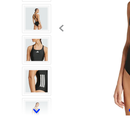
8
.
chivas
9
.
tenis niño
10
.
tenis nike