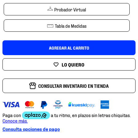
7
.
mochilas
Probador Virtual
8
.
chivas
9
.
tenis niño
Tabla de Medidas
10
.
tenis nike
AGREGAR AL CARRITO
CONSULTAR INVENTARIO EN TIENDA
Consulta opciones de pago