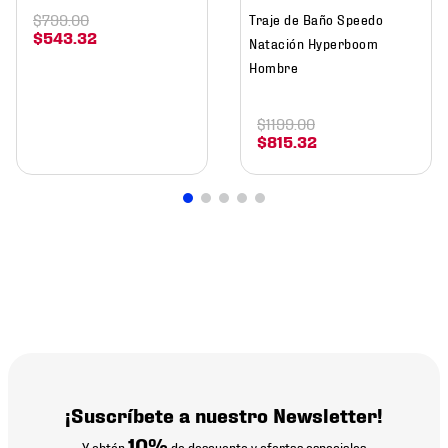
$
799
.
00
Traje de Baño Speedo
$
543
.
32
Natación Hyperboom
Hombre
$
1199
.
00
$
815
.
32
¡Suscríbete a nuestro Newsletter!
10%
Y obtén
de descuento y ofertas especiales