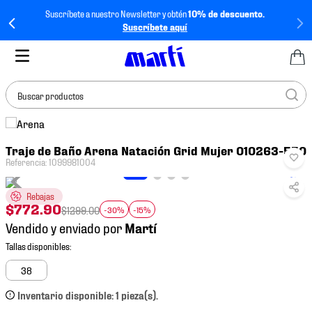
Suscríbete a nuestro Newsletter y obtén
10% de descuento.
Suscríbete aquí
Buscar productos
TÉRMINOS MÁS
Traje de Baño Arena Natación Grid Mujer 010263-550
BUSCADOS
Referencia
:
1099981004
1
.
tenis mujer
Rebajas
2
.
tenis hombre
$
772
.
90
$
1299
.
00
-30%
-15%
3
.
tenis
Vendido y enviado por
4
.
tenis futbol
5
.
jersey
38
6
.
mochila
Inventario disponible: 1 pieza(s).