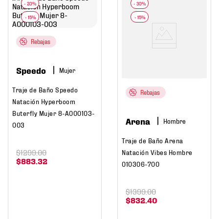
Rebajas
Speedo
Mujer
Traje de Baño Speedo
Rebajas
Natación Hyperboom
Buterfly Mujer 8-A000103-
Arena
Hombre
003
Traje de Baño Arena
$
1299
.
00
Natación Vibes Hombre
$
883
.
32
010306-700
$
1399
.
00
$
832
.
40