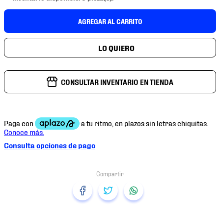
7
.
mochilas
AGREGAR AL CARRITO
8
.
chivas
9
.
tenis niño
10
.
tenis nike
CONSULTAR INVENTARIO EN TIENDA
Consulta opciones de pago