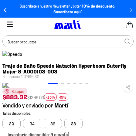
Suscríbete a nuestro Newsletter y obtén
10% de descuento.
Suscríbete aquí
Buscar productos
TÉRMINOS MÁS
Traje de Baño Speedo Natación Hyperboom Buterfly
BUSCADOS
Mujer 8-A000103-003
1
.
tenis mujer
Referencia
:
1107616001
2
.
tenis hombre
Rebajas
$
883
.
32
3
.
tenis
$
1299
.
00
-20%
-15%
Vendido y enviado por
4
.
tenis futbol
5
.
jersey
32
34
36
38
6
.
mochila
Inventario disponible: 9 pieza(s).