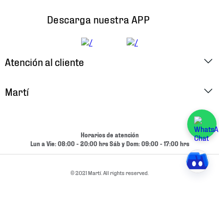
Descarga nuestra APP
Atención al cliente
Factura Electrónica
Martí
Preguntas Frecuentes
Historia
Métodos de Pago
Ubica tu Tienda
Horarios de atención
Cambios y Devoluciones
Lun a Vie: 08:00 - 20:00 hrs Sáb y Dom: 09:00 - 17:00 hrs
Aviso de Privacidad
Contacto
Términos y Condiciones
© 2021 Martí. All rights reserved.
Condiciones de Entrega
Promociones
Condiciones de Entrega y Devolución Marketplace
Experiencias