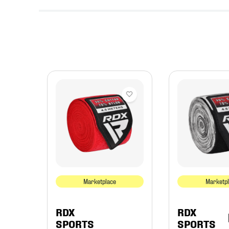
 NG
Marketplace
Marketp
RDX
RDX
SPORTS
SPORTS