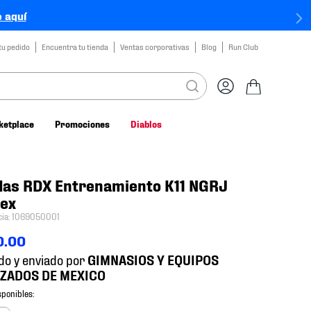
 aquí
tu pedido
Encuentra tu tienda
Ventas corporativas
Blog
Run Club
ketplace
Promociones
Diablos
das RDX Entrenamiento K11 NGRJ
sex
cia
:
1069050001
0
.
00
do y enviado por