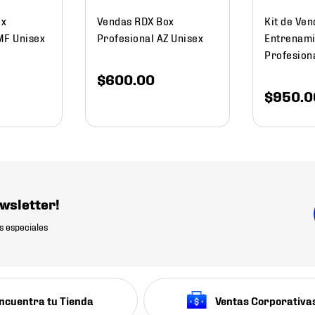
ox
Vendas RDX Box
Kit de Ve
MF Unisex
Profesional AZ Unisex
Entrenami
Profesion
$
600
.
00
$
950
.
0
wsletter!
s especiales
ncuentra tu Tienda
Ventas Corporativa