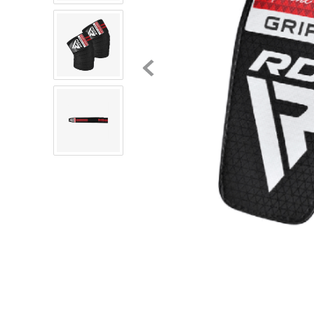
8
.
mochilas
9
.
tenis niño
10
.
tenis nike