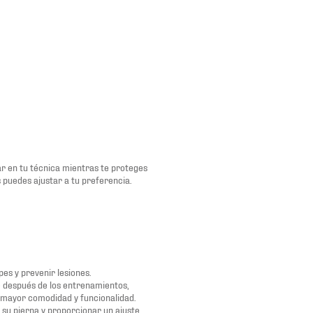
zar en tu técnica mientras te proteges
s puedes ajustar a tu preferencia.
pes y prevenir lesiones.
e después de los entrenamientos,
 mayor comodidad y funcionalidad.
su pierna y proporcionar un ajuste