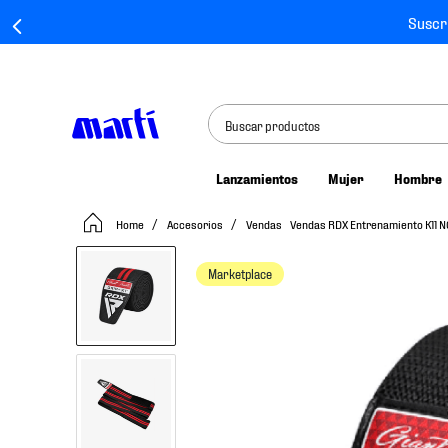
Suscr
Buscar productos
Lanzamientos
Mujer
Hombre
TÉRMINOS MÁS BUSCADOS
Accesorios
Vendas
Vendas RDX Entrenamiento K11 
1
.
tenis mujer
2
.
tenis hombre
Marketplace
3
.
tenis
4
.
tenis futbol
5
.
jersey
6
.
mochila
7
.
chivas