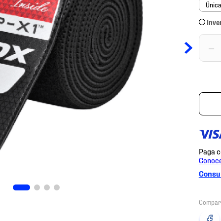
Únic
Inve
－
Consul