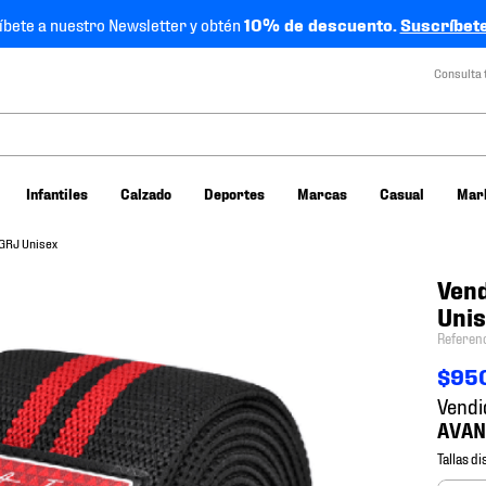
íbete a nuestro Newsletter y obtén
10% de descuento.
Suscríbete
Consulta 
Infantiles
Calzado
Deportes
Marcas
Casual
Mar
NGRJ Unisex
Ven
Uni
Referen
$
95
Vendi