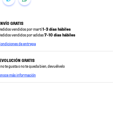
ENVÍO GRATIS
edidos vendidos por martí
1-3 días hábiles
edidos vendidos por adidas
7-10 días hábiles
ondiciones de entrega
EVOLUCIÓN GRATIS
 no te gusta o no te queda bien, devuélvelo
onoce más información