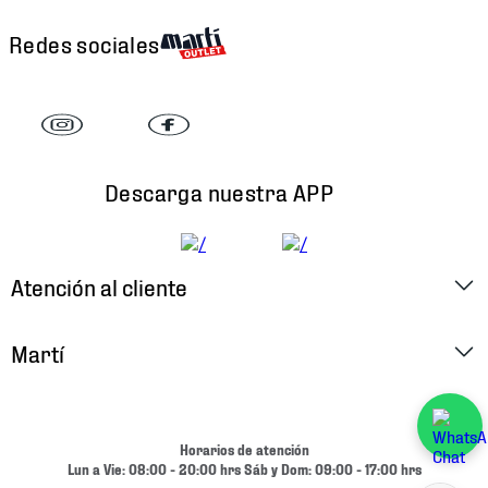
Redes sociales
Descarga nuestra APP
Atención al cliente
Factura Electrónica
Martí
Preguntas Frecuentes
Historia
Métodos de Pago
Ubica tu Tienda
Horarios de atención
Cambios y Devoluciones
Lun a Vie: 08:00 - 20:00 hrs Sáb y Dom: 09:00 - 17:00 hrs
Aviso de Privacidad