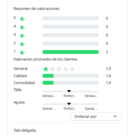
Resumen de valoraciones
5
0
4
0
3
0
2
0
1
2
Valoración promedio de los clientes
General
1.0
Calidad
1.0
Comodidad
1.0
Talla
Demasiado pequeño
Perfecto
Demasiado grande
Ajuste
Queda ajustado
Perfecto
Queda holgado
Tela delgada