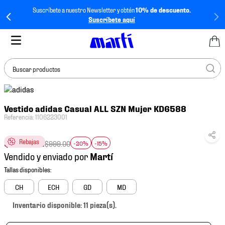
Suscríbete a nuestro Newsletter y obtén
10% de descuento.
Suscríbete aquí
Buscar productos
TÉRMINOS MÁS
Vestido adidas Casual ALL SZN Mujer KD6588
BUSCADOS
Referencia
:
1106223001
1
.
tenis mujer
$
679
.
32
Rebajas
2
.
tenis hombre
$
999
.
00
-20%
-15%
Vendido y enviado por
3
.
tenis
4
.
tenis futbol
CH
ECH
GD
MD
5
.
mochila
Inventario disponible: 11 pieza(s).
6
.
jersey