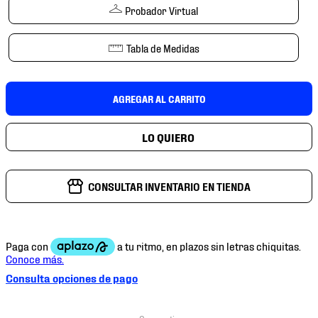
7
.
mochilas
Probador Virtual
8
.
chivas
Tabla de Medidas
9
.
tenis niño
10
.
tenis nike
AGREGAR AL CARRITO
CONSULTAR INVENTARIO EN TIENDA
Consulta opciones de pago