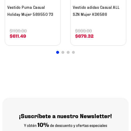
Vestido Puma Casual
Vestido adidas Casual ALL
Holiday Mujer 589550 73
SZN Mujer KD6586
$
1199
.
00
$
999
.
00
$
611
.
49
$
679
.
32
¡Suscríbete a nuestro Newsletter!
10%
Y obtén
de descuento y ofertas especiales