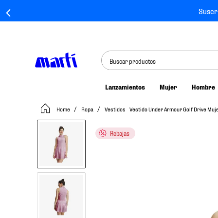
Suscr
Buscar productos
Lanzamientos
Mujer
Hombre
TÉRMINOS MÁS BUSCADOS
Ropa
Vestidos
Vestido Under Armour Golf Drive Mu
1
.
tenis mujer
2
.
tenis hombre
Rebajas
3
.
tenis
4
.
tenis futbol
5
.
jersey
6
.
mochila
7
.
mochilas