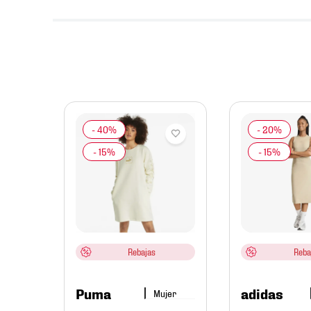
jer
sual
r
Rebajas
Reba
Puma
adidas
Mujer