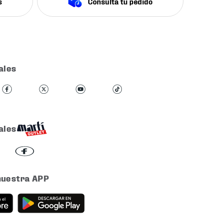
s
Consulta tu pedido
ales
ales
nuestra APP