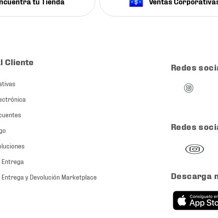
ncuentra tu Tienda
Ventas Corporativa
l Cliente
Redes soci
ativas
ectrónica
cuentes
Redes soci
go
oluciones
 Entrega
Descarga 
 Entrega y Devolución Marketplace