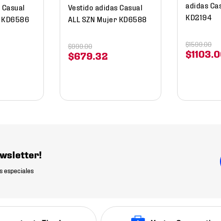
adidas Ca
s Casual
Vestido adidas Casual
KD2194
r KD6586
ALL SZN Mujer KD6588
$
1599
.
00
$
999
.
00
$
1103
.
0
$
679
.
32
wsletter!
s especiales