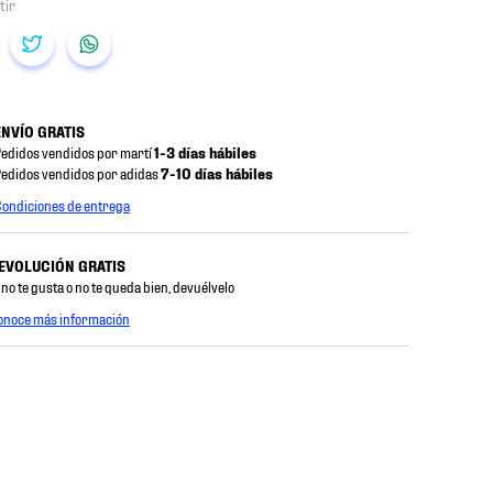
ENVÍO GRATIS
edidos vendidos por martí
1-3 días hábiles
edidos vendidos por adidas
7-10 días hábiles
ondiciones de entrega
EVOLUCIÓN GRATIS
 no te gusta o no te queda bien, devuélvelo
onoce más información