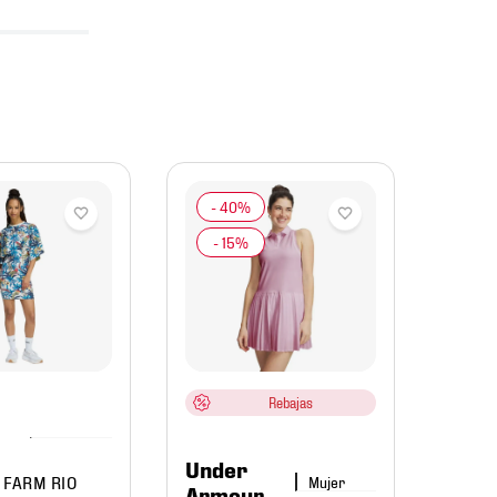
Und
Arm
Vesti
Golf 
13828
Rebajas
$
1899
.
Under
$
96
 FARM RIO
Mujer
Armour