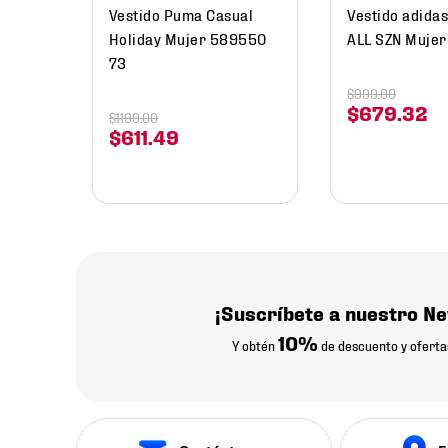
Vestido Puma Casual
Vestido adida
Holiday Mujer 589550
ALL SZN Muje
73
$
999
.
00
$
679
.
32
$
1199
.
00
$
611
.
49
¡Suscríbete a nuestro Ne
10%
Y obtén
de descuento y oferta