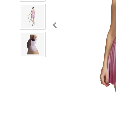
8
.
chivas
9
.
tenis niño
10
.
tenis nike