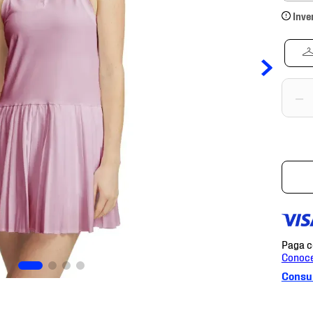
Inve
－
Consul