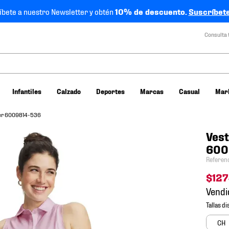
íbete a nuestro Newsletter y obtén
10% de descuento.
Suscríbete
Consulta 
Infantiles
Calzado
Deportes
Marcas
Casual
Mar
jer 6009814-536
Vest
600
Referen
$
12
Vendi
CH