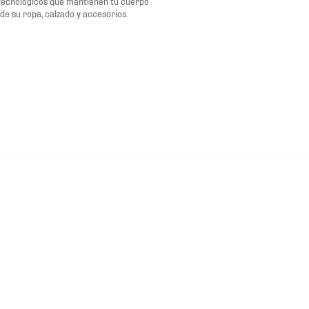
tecnológicos que mantienen tu cuerpo
de su ropa, calzado y accesorios.