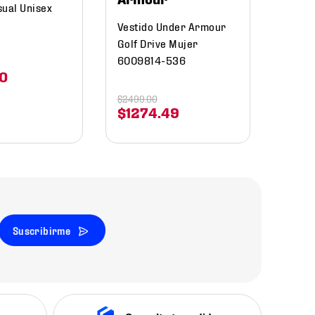
sual Unisex
Vestido Under Armour
Golf Drive Mujer
6009814-536
0
$
2499
.
00
$
1274
.
49
Suscribirme