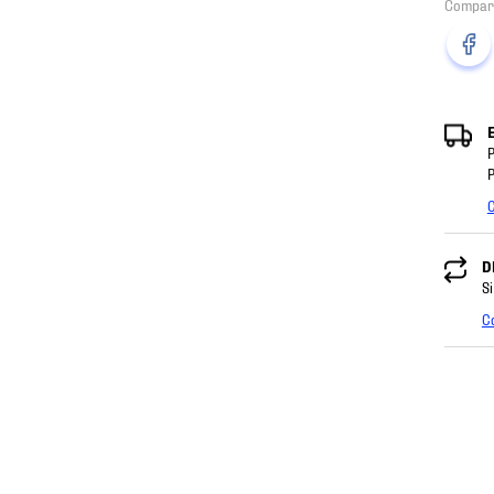
P
P
C
D
Si
C