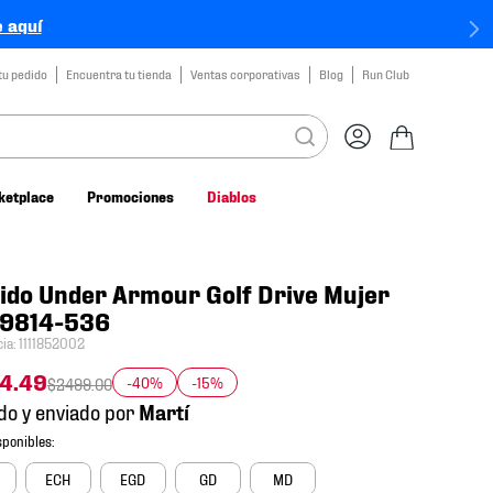
 aquí
tu pedido
Encuentra tu tienda
Ventas corporativas
Blog
Run Club
ketplace
Promociones
Diablos
ido Under Armour Golf Drive Mujer
9814-536
cia
:
1111852002
74
.
49
-40%
-15%
$
2499
.
00
do y enviado por
ECH
EGD
GD
MD