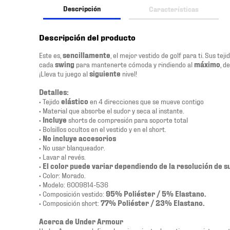
Descripción
Características
Descripción del producto
Este es,
sencillamente
, el mejor vestido de golf para ti. Sus teji
cada
swing
para mantenerte cómoda y rindiendo al
máximo
, d
¡Lleva tu juego al
siguiente
nivel!
Detalles:
• Tejido
elástico
en 4 direcciones que se mueve contigo
• Material que absorbe el sudor y seca al instante.
•
Incluye
shorts de compresión para soporte total
• Bolsillos ocultos en el vestido y en el short.
•
No incluye accesorios
• No usar blanqueador.
• Lavar al revés.
•
El color puede variar dependiendo de la resolución de s
• Color: Morado.
• Modelo: 6009814-536
• Composición vestido:
95% Poliéster / 5% Elastano.
• Composición short:
77% Poliéster / 23% Elastano.
Acerca de Under Armour