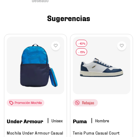
7
.
mochilas
8
.
tenis niño
Sugerencias
9
.
chivas
10
.
tenis nike
Rebajas
Under Armour
Puma
Hombre
Mochila Under Armour Casual
Tenis Puma Casual Court