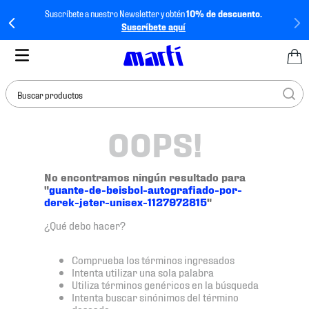
Suscríbete a nuestro Newsletter y obtén
10% de descuento.
Suscríbete aquí
Buscar productos
OOPS!
TÉRMINOS MÁS
BUSCADOS
1
.
tenis mujer
No encontramos ningún resultado para
"
guante-de-beisbol-autografiado-por-
2
.
tenis hombre
derek-jeter-unisex-1127972815
"
3
.
tenis
¿Qué debo hacer?
4
.
tenis futbol
Comprueba los términos ingresados
5
.
mochila
Intenta utilizar una sola palabra
Utiliza términos genéricos en la búsqueda
6
.
jersey
Intenta buscar sinónimos del término
deseado