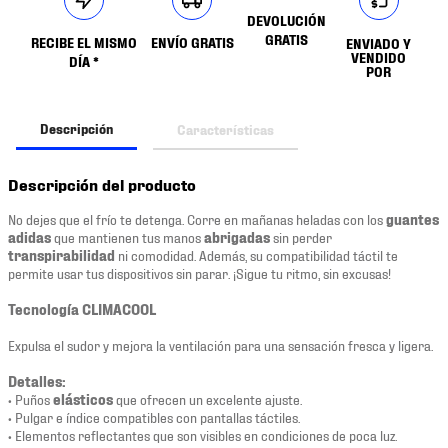
DEVOLUCIÓN
GRATIS
RECIBE EL MISMO
ENVÍO GRATIS
ENVIADO Y
VENDIDO
DÍA *
POR
Descripción
Características
Descripción del producto
No dejes que el frío te detenga. Corre en mañanas heladas con los
guantes
adidas
que mantienen tus manos
abrigadas
sin perder
transpirabilidad
ni comodidad. Además, su compatibilidad táctil te
permite usar tus dispositivos sin parar. ¡Sigue tu ritmo, sin excusas!
Tecnología CLIMACOOL
Expulsa el sudor y mejora la ventilación para una sensación fresca y ligera.
Detalles:
• Puños
elásticos
que ofrecen un excelente ajuste.
• Pulgar e índice compatibles con pantallas táctiles.
• Elementos reflectantes que son visibles en condiciones de poca luz.