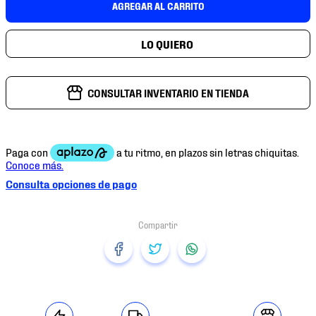
AGREGAR AL CARRITO
7
.
mochilas
8
.
chivas
9
.
tenis niño
10
.
tenis nike
CONSULTAR INVENTARIO EN TIENDA
Consulta opciones de pago