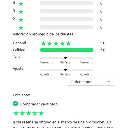
4
0
3
0
2
0
1
0
Valoración promedio de los clientes
General
5.0
Calidad
5.0
Talla
Demasiado pequeño
Perfecto
Demasiado grande
Ajuste
Queda ajustado
Perfecto
Queda holgado
Excelente!!!
Comprador verificado
[Esta reseña se obtuvo en el marco de una promoción.] Es
muy como de usar, es traspirable te mantiene siempre seco,