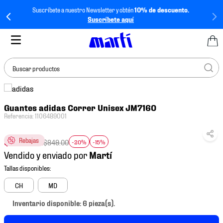
Suscríbete a nuestro Newsletter y obtén
10% de descuento.
Suscríbete aquí
Buscar productos
TÉRMINOS MÁS
Guantes adidas Correr Unisex JM7160
BUSCADOS
Referencia
:
1106489001
1
.
tenis mujer
$
577
.
32
Rebajas
2
.
tenis hombre
$
849
.
00
-20%
-15%
Vendido y enviado por
3
.
tenis
4
.
tenis futbol
CH
MD
5
.
mochila
Inventario disponible: 6 pieza(s).
6
.
jersey