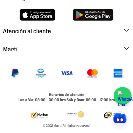
Atención al cliente
Factura Electrónica
Martí
Preguntas Frecuentes
Historia
Métodos de Pago
Ubica tu Tienda
Cambios y Devoluciones
Aviso de Privacidad
Contacto
Horarios de atención
Términos y Condiciones
Lun a Vie: 08:00 - 20:00 hrs Sáb y Dom: 09:00 - 17:00 hrs
Condiciones de Entrega
Promociones
Condiciones de Entrega y Devolución Marketplace
Experiencias
© 2021 Martí. All rights reserved.
Mapa del sitio