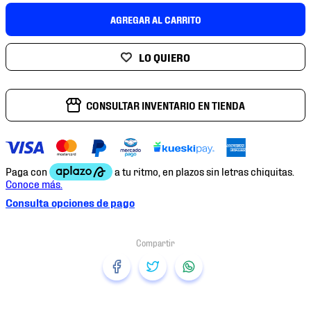
7
.
mochilas
AGREGAR AL CARRITO
8
.
chivas
9
.
tenis niño
10
.
tenis nike
CONSULTAR INVENTARIO EN TIENDA
Consulta opciones de pago