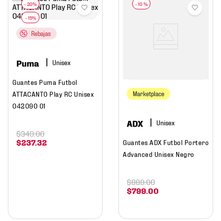
-
10 %
Rebajas
Puma
Guantes Puma Futbol
ATTACANTO Play RC Unisex
Marketplace
042090 01
ADX
$
349
.
00
$
237
.
32
Guantes ADX Futbol Portero
Advanced Unisex Negro
$
889
.
00
$
799
.
00