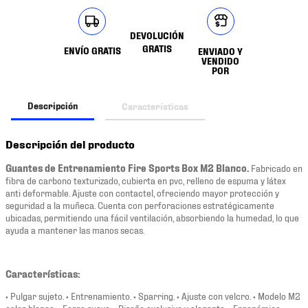
DEVOLUCIÓN
GRATIS
ENVÍO GRATIS
ENVIADO Y
VENDIDO
POR
Descripción
Características
Descripción del producto
Guantes de Entrenamiento Fire Sports Box M2 Blanco.
Fabricado en
fibra de carbono texturizado, cubierta en pvc, relleno de espuma y látex
anti deformable. Ajuste con contactel, ofreciendo mayor protección y
seguridad a la muñeca. Cuenta con perforaciones estratégicamente
ubicadas, permitiendo una fácil ventilación, absorbiendo la humedad, lo que
ayuda a mantener las manos secas.
Características:
• Pulgar sujeto. • Entrenamiento. • Sparring. • Ajuste con velcro. • Modelo M2
color blanco. • Forro suave. • Diseño exclusivo y elegante. • Ergonómico.