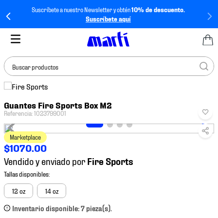
Suscríbete a nuestro Newsletter y obtén
10% de descuento.
Suscríbete aquí
Buscar productos
TÉRMINOS MÁS
Guantes Fire Sports Box M2
BUSCADOS
Referencia
:
1023799001
1
.
tenis mujer
Marketplace
2
.
tenis hombre
$
1070
.
00
3
.
tenis
Vendido y enviado por
4
.
tenis futbol
5
.
jersey
12 oz
14 oz
6
.
mochila
Inventario disponible: 7 pieza(s).