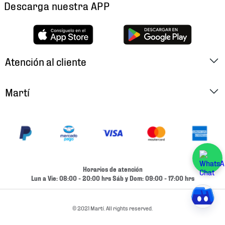
Descarga nuestra APP
Atención al cliente
Factura Electrónica
Martí
Preguntas Frecuentes
Historia
Métodos de Pago
Ubica tu Tienda
Cambios y Devoluciones
Aviso de Privacidad
Contacto
Horarios de atención
Términos y Condiciones
Lun a Vie: 08:00 - 20:00 hrs Sáb y Dom: 09:00 - 17:00 hrs
Condiciones de Entrega
Promociones
Condiciones de Entrega y Devolución Marketplace
© 2021 Martí. All rights reserved.
Experiencias