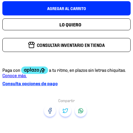
7
.
mochilas
AGREGAR AL CARRITO
8
.
chivas
9
.
tenis niño
10
.
tenis nike
CONSULTAR INVENTARIO EN TIENDA
Consulta opciones de pago