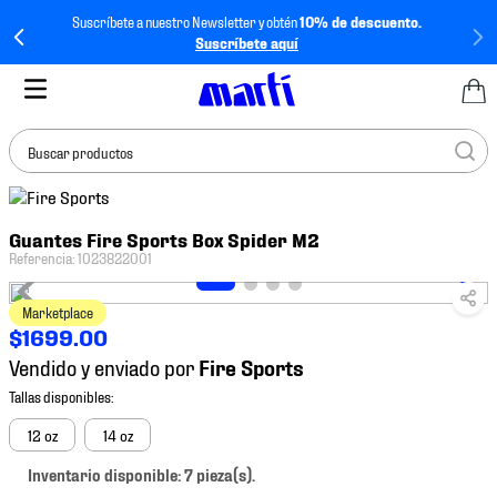
Suscríbete a nuestro Newsletter y obtén
10% de descuento.
Suscríbete aquí
Buscar productos
TÉRMINOS MÁS
Guantes Fire Sports Box Spider M2
BUSCADOS
Referencia
:
1023822001
1
.
tenis mujer
Marketplace
2
.
tenis hombre
$
1699
.
00
3
.
tenis
Vendido y enviado por
4
.
tenis futbol
5
.
mochila
12 oz
14 oz
6
.
jersey
Inventario disponible: 7 pieza(s).