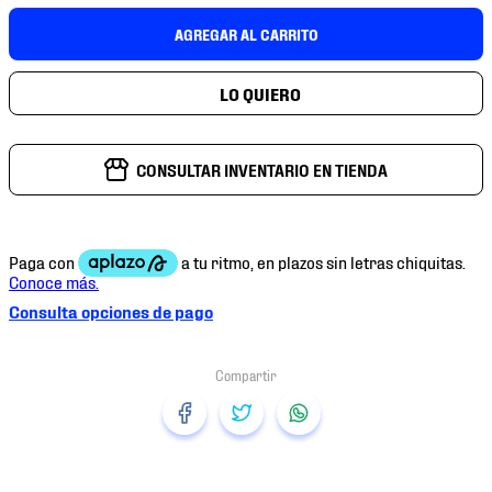
7
.
mochilas
AGREGAR AL CARRITO
8
.
chivas
9
.
tenis niño
10
.
tenis nike
CONSULTAR INVENTARIO EN TIENDA
Consulta opciones de pago