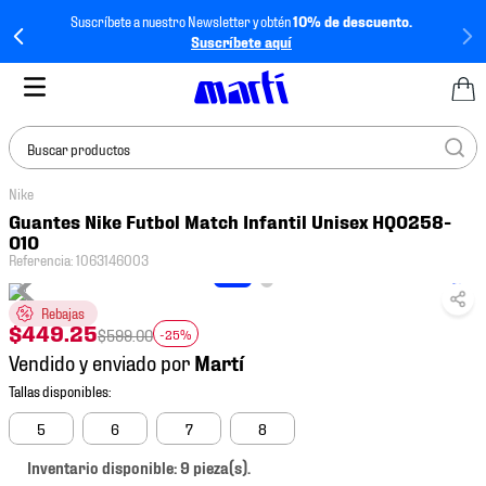
Suscríbete a nuestro Newsletter y obtén
10% de descuento.
Suscríbete aquí
Buscar productos
Nike
TÉRMINOS MÁS
Guantes Nike Futbol Match Infantil Unisex HQ0258-
BUSCADOS
010
Referencia
:
1063146003
1
.
tenis mujer
2
.
tenis hombre
Rebajas
$
449
.
25
$
599
.
00
-25%
3
.
tenis
Vendido y enviado por
4
.
tenis futbol
5
.
mochila
5
6
7
8
6
.
jersey
Inventario disponible: 9 pieza(s).