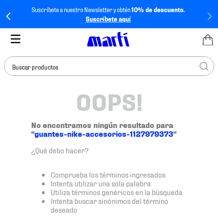
Suscríbete a nuestro Newsletter y obtén
10% de descuento.
Suscríbete aquí
Buscar productos
OOPS!
TÉRMINOS MÁS
BUSCADOS
1
.
tenis mujer
No encontramos ningún resultado para
"
guantes-nike-accesorios-1127979373
"
2
.
tenis hombre
¿Qué debo hacer?
3
.
tenis
4
.
tenis futbol
Comprueba los términos ingresados
Intenta utilizar una sola palabra
5
.
jersey
Utiliza términos genéricos en la búsqueda
Intenta buscar sinónimos del término
6
.
mochila
deseado