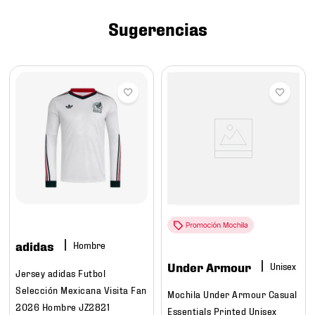
7
.
mochilas
Sugerencias
8
.
chivas
9
.
tenis niño
10
.
tenis nike
adidas
Hombre
Under Armour
Jersey adidas Futbol
Selección Mexicana Visita Fan
Mochila Under Armour Casual
2026 Hombre JZ2821
Essentials Printed Unisex