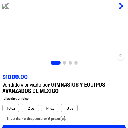
7
.
mochilas
8
.
chivas
9
.
tenis niño
10
.
tenis nike
$
1999
.
00
Vendido y enviado por
10 oz
12 oz
14 oz
16 oz
Inventario disponible: 9 pieza(s).