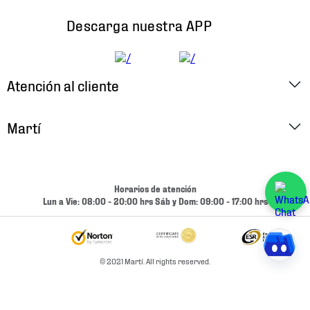
Descarga nuestra APP
Atención al cliente
Factura Electrónica
Martí
Preguntas Frecuentes
Historia
Métodos de Pago
Ubica tu Tienda
Horarios de atención
Cambios y Devoluciones
Lun a Vie: 08:00 - 20:00 hrs Sáb y Dom: 09:00 - 17:00 hrs
Aviso de Privacidad
Contacto
Términos y Condiciones
Condiciones de Entrega
© 2021 Martí. All rights reserved.
Promociones
Condiciones de Entrega y Devolución Marketplace
Experiencias