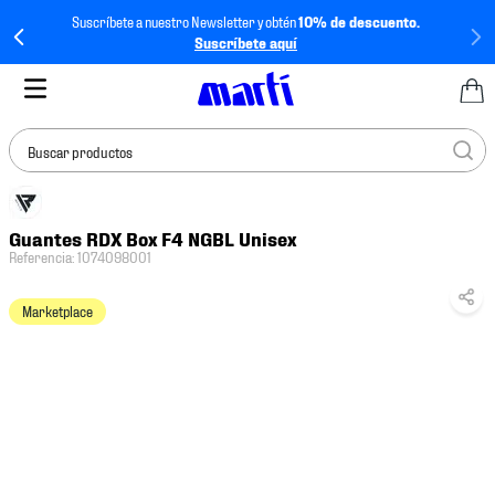
Suscríbete a nuestro Newsletter y obtén
10% de descuento.
Suscríbete aquí
Buscar productos
TÉRMINOS MÁS
Guantes RDX Box F4 NGBL Unisex
BUSCADOS
Referencia
:
1074098001
1
.
tenis mujer
Marketplace
2
.
tenis hombre
3
.
tenis
4
.
tenis futbol
5
.
mochila
6
.
jersey