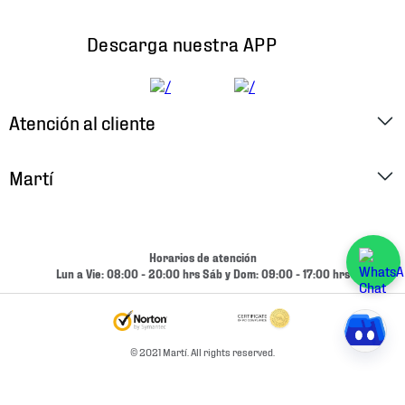
Descarga nuestra APP
Atención al cliente
Factura Electrónica
Martí
Preguntas Frecuentes
Historia
Métodos de Pago
Ubica tu Tienda
Horarios de atención
Cambios y Devoluciones
Lun a Vie: 08:00 - 20:00 hrs Sáb y Dom: 09:00 - 17:00 hrs
Aviso de Privacidad
Contacto
Términos y Condiciones
Condiciones de Entrega
© 2021 Martí. All rights reserved.
Promociones
Condiciones de Entrega y Devolución Marketplace
Experiencias