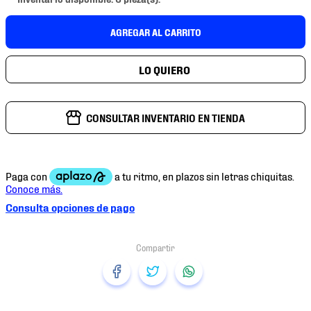
7
.
mochilas
8
.
chivas
AGREGAR AL CARRITO
9
.
tenis niño
10
.
tenis nike
CONSULTAR INVENTARIO EN TIENDA
Consulta opciones de pago