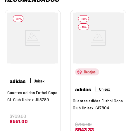
-
31 %
Rebajas
adidas
adidas
Guantes adidas Futbol Copa
GL Club Unisex JH3789
Guantes adidas Futbol Copa
Club Unisex KA7804
$
799
.
00
$
551
.
00
$
799
.
00
$
543
.
32