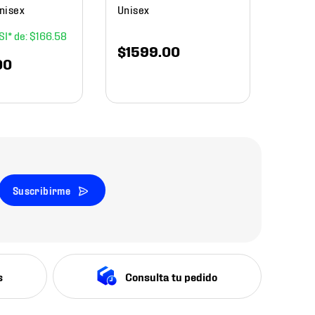
nisex
Unisex
$
166
.
58
$
1599
.
00
00
Suscribirme
s
Consulta tu pedido