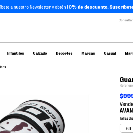
íbete a nuestro Newsletter y obtén
10% de descuento.
Suscríbete
Consulta 
Infantiles
Calzado
Deportes
Marcas
Casual
Mar
isex
Guan
Referen
$
99
Vendi
GD