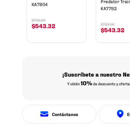
Predator Trai
KA7804
KA7792
$
799
.
00
$
799
.
00
$
543
.
32
$
543
.
32
¡Suscríbete a nuestro Ne
10%
Y obtén
de descuento y oferta
Contáctanos
E