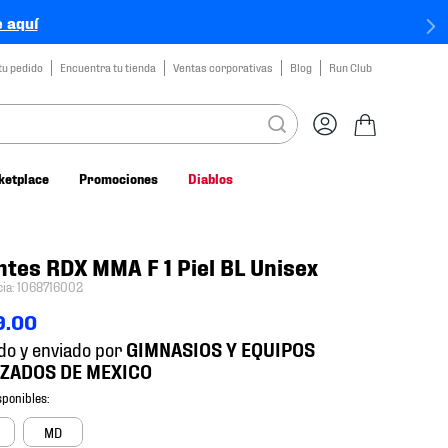
 aquí
tu pedido
Encuentra tu tienda
Ventas corporativas
Blog
Run Club
ketplace
Promociones
Diablos
tes RDX MMA F 1 Piel BL Unisex
cia
:
1068716002
9
.
00
do y enviado por
MD