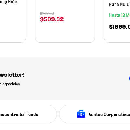
ning Niño
Kara NG U
$
749
.
00
12
$
509
.
32
$
1999
.
wsletter!
s especiales
ncuentra tu Tienda
Ventas Corporativa