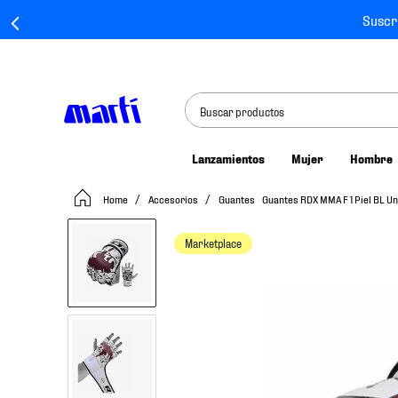
Suscr
Buscar productos
Lanzamientos
Mujer
Hombre
TÉRMINOS MÁS BUSCADOS
Accesorios
Guantes
Guantes RDX MMA F 1 Piel BL Un
1
.
tenis mujer
2
.
tenis hombre
Marketplace
3
.
tenis
4
.
tenis futbol
5
.
jersey
6
.
mochila
7
.
chivas