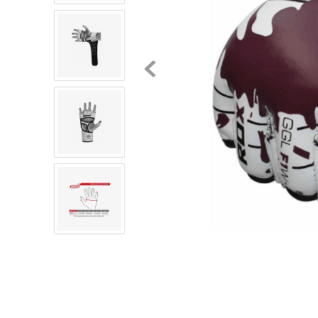
8
.
mochilas
9
.
tenis niño
10
.
tenis nike