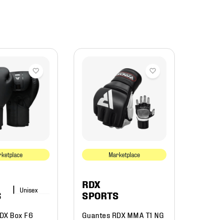
adid
Guant
Entre
Perfo
ketplace
Marketplace
$
79
RDX
S
SPORTS
DX Box F6
Guantes RDX MMA T1 NG