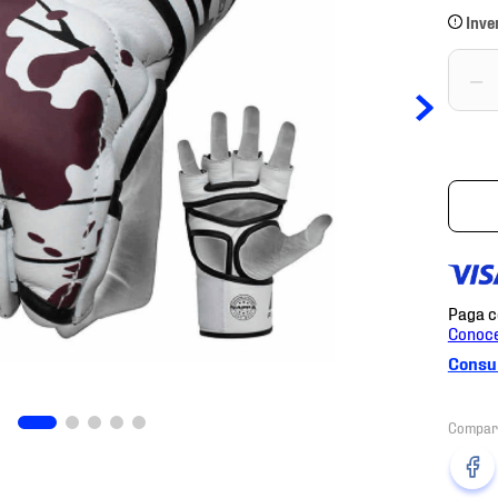
Inve
－
Consul