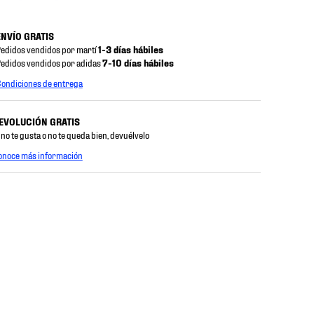
ENVÍO GRATIS
edidos vendidos por martí
1-3 días hábiles
edidos vendidos por adidas
7-10 días hábiles
ondiciones de entrega
EVOLUCIÓN GRATIS
 no te gusta o no te queda bien, devuélvelo
onoce más información