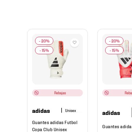
ts Box
Rebajas
Reba
adidas
adidas
Guantes adidas Futbol
Guantes adida
Copa Club Unisex