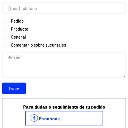
7
.
mochilas
8
.
chivas
Pedido
9
.
tenis niño
Producto
10
.
tenis nike
General
Comentario sobre sucursales
Enviar
Para dudas o seguimiento de tu pedido
Facebook