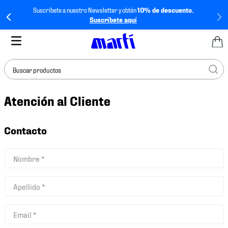
Suscríbete a nuestro Newsletter y obtén
10% de descuento.
Suscríbete aquí
Buscar productos
Atención al Cliente
TÉRMINOS MÁS
BUSCADOS
1
.
tenis mujer
Contacto
2
.
tenis hombre
3
.
tenis
4
.
tenis futbol
5
.
mochila
6
.
jersey